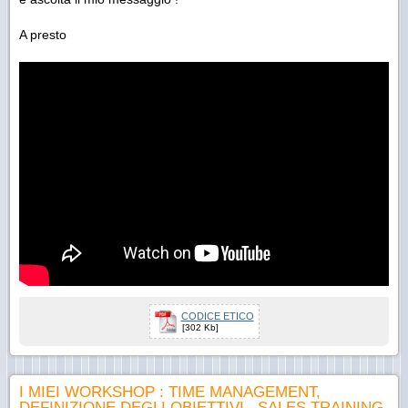
A presto
CODICE ETICO
[302 Kb]
I MIEI WORKSHOP : TIME MANAGEMENT,
DEFINIZIONE DEGLI OBIETTIVI , SALES TRAINING