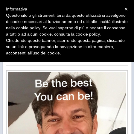
Menu
×
Informativa
Questo sito o gli strumenti terzi da questo utilizzati si avvalgono
BE THE BEST YOU CAN BE !
di cookie necessari al funzionamento ed utili alle finalità illustrate
EXECUTIVE COACHING, SALES TRAINING,
nella cookie policy. Se vuoi saperne di più o negare il consenso
PERSONAL DEVELOPMENT & MOTIVATIONAL
a tutti o ad alcuni cookie, consulta la
cookie policy
.
SPEAKER
Chiudendo questo banner, scorrendo questa pagina, cliccando
su un link o proseguendo la navigazione in altra maniera,
acconsenti all’uso dei cookie.
BENVENUTO NEL MIO SITO - WELCOME IN MY
WEB SITE - EXECUTIVE COACHING & TRAINING