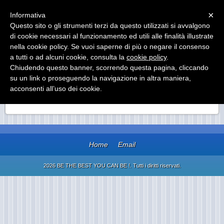
Menu
×
Informativa
Questo sito o gli strumenti terzi da questo utilizzati si avvalgono
BE THE BEST YOU CAN BE !
di cookie necessari al funzionamento ed utili alle finalità illustrate
EXECUTIVE COACHING, SALES TRAINING,
nella cookie policy. Se vuoi saperne di più o negare il consenso
PERSONAL DEVELOPMENT & MOTIVATIONAL
a tutti o ad alcuni cookie, consulta la
cookie policy
.
SPEAKER
Chiudendo questo banner, scorrendo questa pagina, cliccando
su un link o proseguendo la navigazione in altra maniera,
acconsenti all’uso dei cookie.
NUOVA CATEGORIA
Home
Email
2026 BE THE BEST YOU CAN BE !. Tutti i diritti riservati.